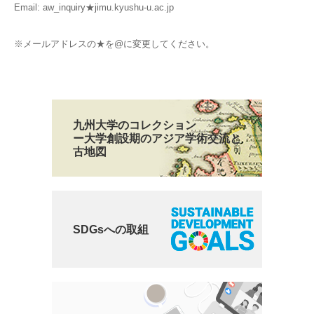
Email: aw_inquiry★jimu.kyushu-u.ac.jp
※メールアドレスの★を@に変更してください。
九州大学のコレクション
ー大学創設期のアジア学術交流と
古地図
SDGsへの取組