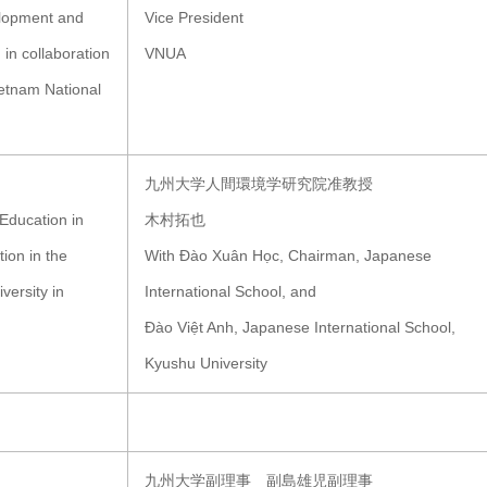
lopment and
Vice President
 in collaboration
VNUA
etnam National
九州大学人間環境学研究院准教授
 Education in
木村拓也
ion in the
With Đào Xuân Học, Chairman, Japanese
versity in
International School, and
Đào Việt Anh, Japanese International School,
Kyushu University
九州大学副理事 副島雄児副理事