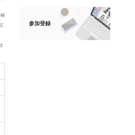
に幅
参加登録
正
ま