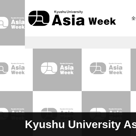
全
Kyushu University A