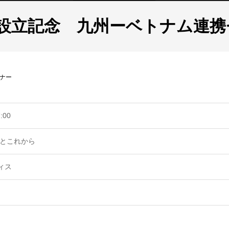
設立記念 九州ーベトナム連携
ナー
:00
でとこれから
ィス